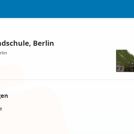
dschule, Berlin
rlin
gen
e