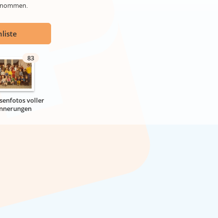
genommen.
liste
83
senfotos voller
innerungen