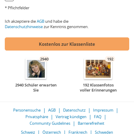
* Pflichtfelder
Ich akzeptiere die
AGB
und habe die
Datenschutzhinweise
zur Kenntnis genommen.
Kostenlos zur Klassenliste
2940
192
2940 Schüler erwarten
192 Klassenfotos
Sie
voller Erinnerungen
Personensuche
AGB
Datenschutz
Impressum
Privatsphäre
Vertrag kündigen
FAQ
Community Guidelines
Barrierefreiheit
Schweiz
Österreich
Frankreich
Schweden