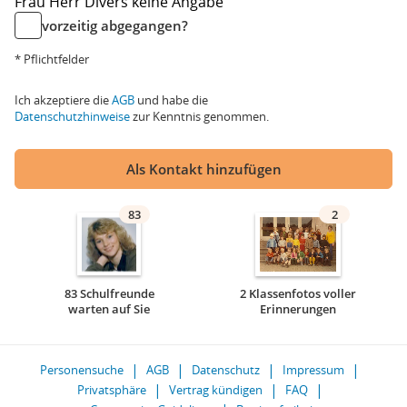
Frau
Herr
Divers
keine Angabe
vorzeitig abgegangen?
* Pflichtfelder
Ich akzeptiere die
AGB
und habe die
Datenschutzhinweise
zur Kenntnis genommen.
Als Kontakt hinzufügen
83
2
83 Schulfreunde
2 Klassenfotos voller
warten auf Sie
Erinnerungen
Personensuche
AGB
Datenschutz
Impressum
Privatsphäre
Vertrag kündigen
FAQ