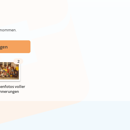
genommen.
ügen
2
senfotos voller
innerungen