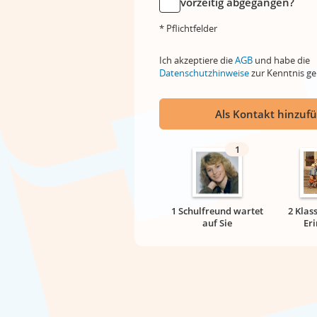
vorzeitig abgegangen?
* Pflichtfelder
Ich akzeptiere die
AGB
und habe die
Datenschutzhinweise
zur Kenntnis 
Als Kontakt hinzuf
1
1 Schulfreund wartet
2 Klas
auf Sie
Er