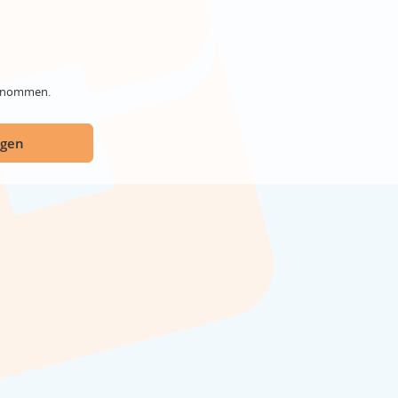
genommen.
ügen