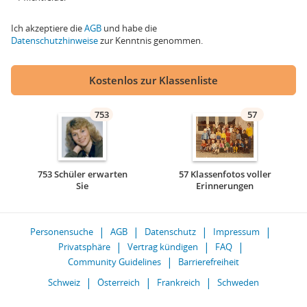
Ich akzeptiere die
AGB
und habe die
Datenschutzhinweise
zur Kenntnis genommen.
Kostenlos zur Klassenliste
753
57
753 Schüler erwarten
57 Klassenfotos voller
Sie
Erinnerungen
Personensuche
AGB
Datenschutz
Impressum
Privatsphäre
Vertrag kündigen
FAQ
Community Guidelines
Barrierefreiheit
Schweiz
Österreich
Frankreich
Schweden