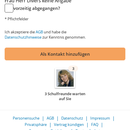
Frau
Herr
Divers
keine Angabe
vorzeitig abgegangen?
* Pflichtfelder
Ich akzeptiere die
AGB
und habe die
Datenschutzhinweise
zur Kenntnis genommen.
Als Kontakt hinzufügen
3
3 Schulfreunde warten
auf Sie
Personensuche
AGB
Datenschutz
Impressum
Privatsphäre
Vertrag kündigen
FAQ