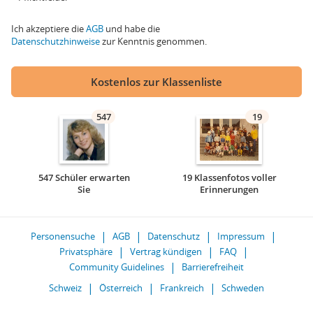
Ich akzeptiere die
AGB
und habe die
Datenschutzhinweise
zur Kenntnis genommen.
Kostenlos zur Klassenliste
547
19
547 Schüler erwarten
19 Klassenfotos voller
Sie
Erinnerungen
Personensuche
AGB
Datenschutz
Impressum
Privatsphäre
Vertrag kündigen
FAQ
Community Guidelines
Barrierefreiheit
Schweiz
Österreich
Frankreich
Schweden