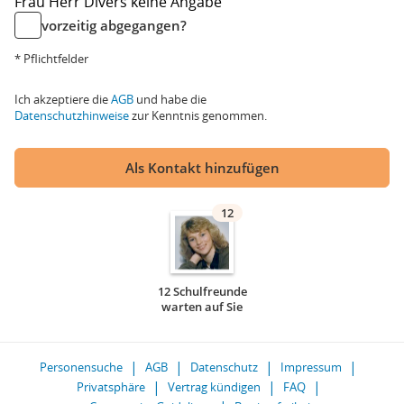
Frau
Herr
Divers
keine Angabe
vorzeitig abgegangen?
* Pflichtfelder
Ich akzeptiere die
AGB
und habe die
Datenschutzhinweise
zur Kenntnis genommen.
Als Kontakt hinzufügen
12
12 Schulfreunde
warten auf Sie
Personensuche
AGB
Datenschutz
Impressum
Privatsphäre
Vertrag kündigen
FAQ