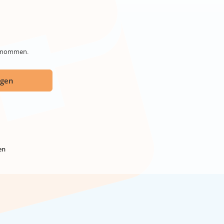
genommen.
ügen
en