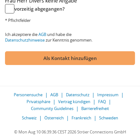
Frau
Herr
Divers
keine Angabe
vorzeitig abgegangen?
* Pflichtfelder
Ich akzeptiere die
AGB
und habe die
Datenschutzhinweise
zur Kenntnis genommen.
Als Kontakt hinzufügen
Personensuche
AGB
Datenschutz
Impressum
Privatsphäre
Vertrag kündigen
FAQ
Community Guidelines
Barrierefreiheit
Schweiz
Österreich
Frankreich
Schweden
© Mon Aug 10 06:39:36 CEST 2026 Ströer Connections GmbH