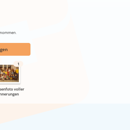
genommen.
ügen
1
senfoto voller
innerungen