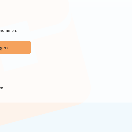
genommen.
ügen
en