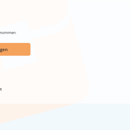
genommen.
ügen
t