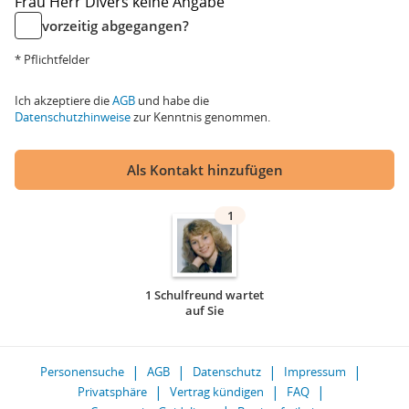
Frau
Herr
Divers
keine Angabe
vorzeitig abgegangen?
* Pflichtfelder
Ich akzeptiere die
AGB
und habe die
Datenschutzhinweise
zur Kenntnis genommen.
Als Kontakt hinzufügen
1
1 Schulfreund wartet
auf Sie
Personensuche
AGB
Datenschutz
Impressum
Privatsphäre
Vertrag kündigen
FAQ