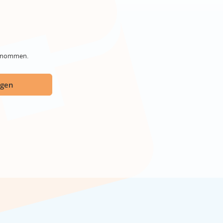
genommen.
ügen