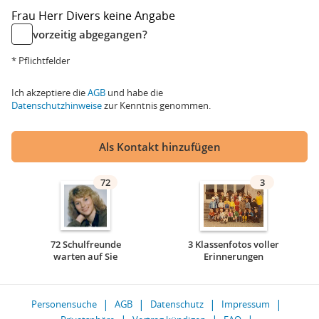
Frau
Herr
Divers
keine Angabe
vorzeitig abgegangen?
* Pflichtfelder
Ich akzeptiere die
AGB
und habe die
Datenschutzhinweise
zur Kenntnis genommen.
Als Kontakt hinzufügen
72
3
72 Schulfreunde
3 Klassenfotos voller
warten auf Sie
Erinnerungen
Personensuche
AGB
Datenschutz
Impressum