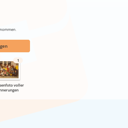
genommen.
ügen
1
senfoto voller
innerungen