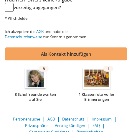
vorzeitig abgegangen?
* Pflichtfelder
Ich akzeptiere die
AGB
und habe die
Datenschutzhinweise
zur Kenntnis genommen.
Als Kontakt hinzufügen
8
1
8 Schulfreunde warten
1 Klassenfoto voller
auf Sie
Erinnerungen
Personensuche
AGB
Datenschutz
Impressum
Privatsphäre
Vertrag kündigen
FAQ