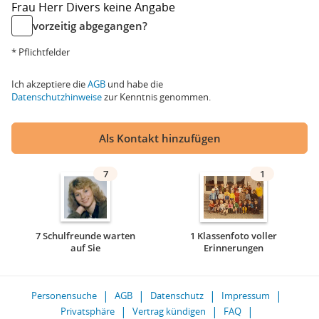
Frau
Herr
Divers
keine Angabe
vorzeitig abgegangen?
* Pflichtfelder
Ich akzeptiere die
AGB
und habe die
Datenschutzhinweise
zur Kenntnis genommen.
Als Kontakt hinzufügen
7
1
7 Schulfreunde warten
1 Klassenfoto voller
auf Sie
Erinnerungen
Personensuche
AGB
Datenschutz
Impressum
Privatsphäre
Vertrag kündigen
FAQ