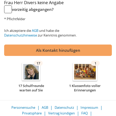
Frau
Herr
Divers
keine Angabe
vorzeitig abgegangen?
* Pflichtfelder
Ich akzeptiere die
AGB
und habe die
Datenschutzhinweise
zur Kenntnis genommen.
Als Kontakt hinzufügen
17
1
17 Schulfreunde
1 Klassenfoto voller
warten auf Sie
Erinnerungen
Personensuche
AGB
Datenschutz
Impressum
Privatsphäre
Vertrag kündigen
FAQ