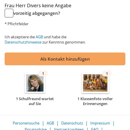
Frau
Herr
Divers
keine Angabe
vorzeitig abgegangen?
* Pflichtfelder
Ich akzeptiere die
AGB
und habe die
Datenschutzhinweise
zur Kenntnis genommen.
Als Kontakt hinzufügen
1
1
1 Schulfreund wartet
1 Klassenfoto voller
auf Sie
Erinnerungen
Personensuche
AGB
Datenschutz
Impressum
Privatsphäre
Vertrag kündigen
FAQ