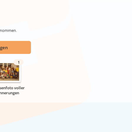
genommen.
ügen
1
senfoto voller
innerungen