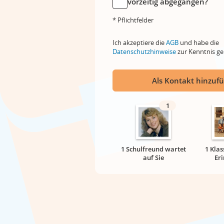
vorzeitig abgegangen?
* Pflichtfelder
Ich akzeptiere die
AGB
und habe die
Datenschutzhinweise
zur Kenntnis 
Als Kontakt hinzuf
1
1 Schulfreund wartet
1 Klas
auf Sie
Er