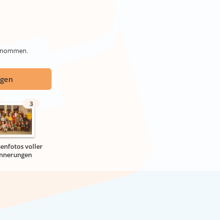
genommen.
ügen
3
senfotos voller
innerungen