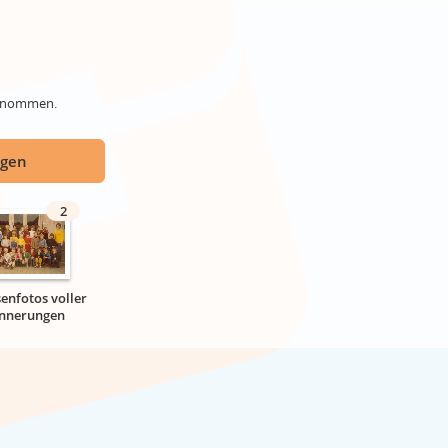
genommen.
ügen
2
senfotos voller
innerungen