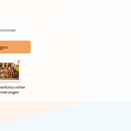
genommen.
ügen
2
senfotos voller
innerungen