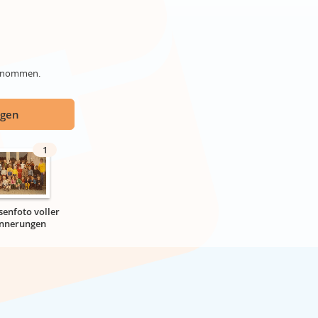
genommen.
ügen
1
senfoto voller
innerungen