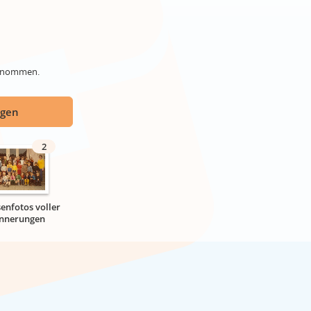
genommen.
ügen
2
senfotos voller
innerungen