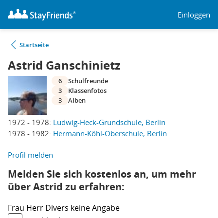
Einloggen
Startseite
Astrid Ganschinietz
6
Schulfreunde
3
Klassenfotos
3
Alben
1972 - 1978:
Ludwig-Heck-Grundschule, Berlin
1978 - 1982:
Hermann-Köhl-Oberschule, Berlin
Profil melden
Melden Sie sich kostenlos an, um mehr
über Astrid zu erfahren:
Frau
Herr
Divers
keine Angabe