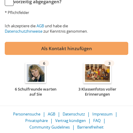
vorzeitig abgegangen?
* Pflichtfelder
Ich akzeptiere die
AGB
und habe die
Datenschutzhinweise
zur Kenntnis genommen.
Als Kontakt hinzufügen
6
3
6 Schulfreunde warten
3 Klassenfotos voller
auf Sie
Erinnerungen
Personensuche
AGB
Datenschutz
Impressum
Privatsphäre
Vertrag kündigen
FAQ
Community Guidelines
Barrierefreiheit