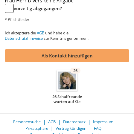
Frau
Herr
Divers
keine Angabe
vorzeitig abgegangen?
* Pflichtfelder
Ich akzeptiere die
AGB
und habe die
Datenschutzhinweise
zur Kenntnis genommen.
Als Kontakt hinzufügen
26
26 Schulfreunde
warten auf Sie
Personensuche
AGB
Datenschutz
Impressum
Privatsphäre
Vertrag kündigen
FAQ