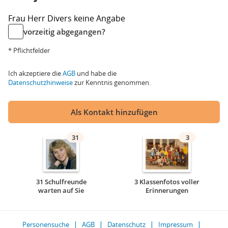
Frau
Herr
Divers
keine Angabe
vorzeitig abgegangen?
* Pflichtfelder
Ich akzeptiere die
AGB
und habe die
Datenschutzhinweise
zur Kenntnis genommen.
Als Kontakt hinzufügen
31
3
31 Schulfreunde
3 Klassenfotos voller
warten auf Sie
Erinnerungen
Personensuche
AGB
Datenschutz
Impressum