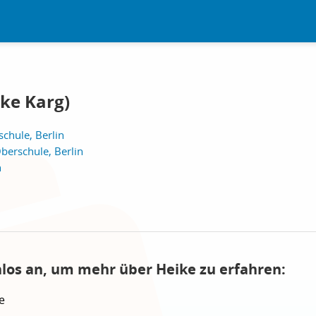
ike Karg)
chule, Berlin
berschule, Berlin
n
nlos an, um mehr über Heike zu erfahren:
e