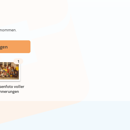
genommen.
ügen
1
senfoto voller
innerungen