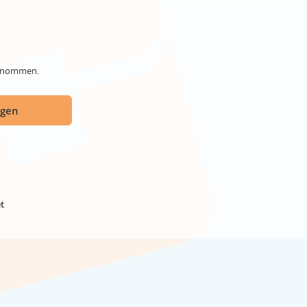
genommen.
ügen
t