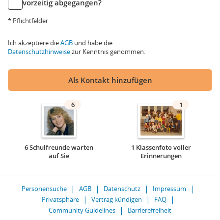
vorzeitig abgegangen?
* Pflichtfelder
Ich akzeptiere die
AGB
und habe die
Datenschutzhinweise
zur Kenntnis genommen.
Als Kontakt hinzufügen
6
1
6 Schulfreunde warten
1 Klassenfoto voller
auf Sie
Erinnerungen
Personensuche
AGB
Datenschutz
Impressum
Privatsphäre
Vertrag kündigen
FAQ
Community Guidelines
Barrierefreiheit