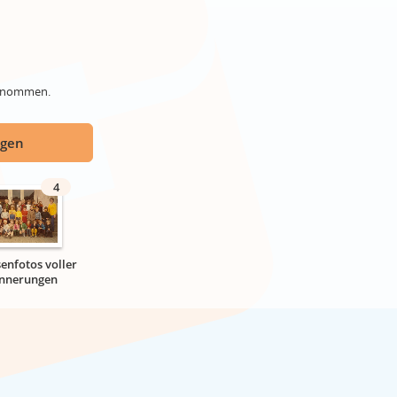
genommen.
ügen
4
senfotos voller
innerungen