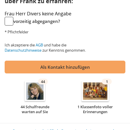
über Frank zu erfahren:
Frau
Herr
Divers
keine Angabe
vorzeitig abgegangen?
* Pflichtfelder
Ich akzeptiere die
AGB
und habe die
Datenschutzhinweise
zur Kenntnis genommen.
Als Kontakt hinzufügen
44
1
44 Schulfreunde
1 Klassenfoto voller
warten auf Sie
Erinnerungen