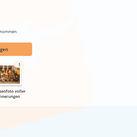
genommen.
ügen
1
senfoto voller
innerungen