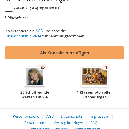
vorzeitig abgegangen?
* Pflichtfelder
Ich akzeptiere die
AGB
und habe die
Datenschutzhinweise
zur Kenntnis genommen.
Als Kontakt hinzufügen
25
1
25 Schulfreunde
1 Klassenfoto voller
warten auf Sie
Erinnerungen
Personensuche
AGB
Datenschutz
Impressum
Privatsphäre
Vertrag kündigen
FAQ