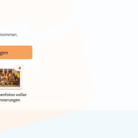
genommen.
ügen
4
senfotos voller
innerungen