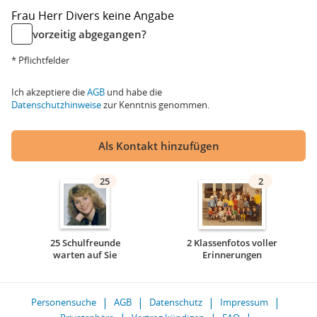
Frau
Herr
Divers
keine Angabe
vorzeitig abgegangen?
* Pflichtfelder
Ich akzeptiere die
AGB
und habe die
Datenschutzhinweise
zur Kenntnis genommen.
Als Kontakt hinzufügen
25
2
25 Schulfreunde
2 Klassenfotos voller
warten auf Sie
Erinnerungen
Personensuche
AGB
Datenschutz
Impressum