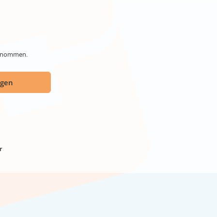
genommen.
ügen
r