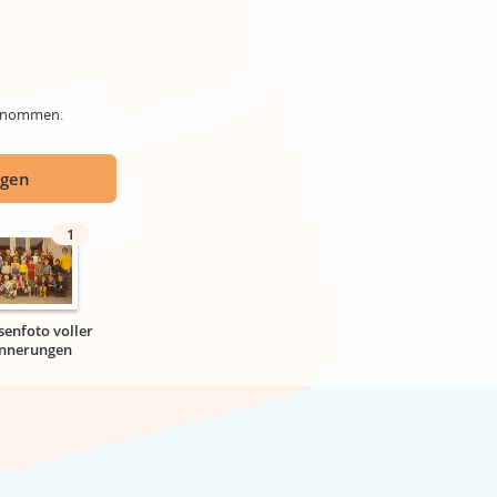
genommen.
ügen
1
senfoto voller
innerungen