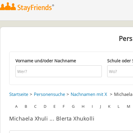
Per
Vorname und/oder Nachname
Schule oder 
Startseite
Personensuche
Nachnamen mit X
Michael
A
B
C
D
E
F
G
H
I
J
K
L
M
Michaela Xhuli ... Blerta Xhukolli