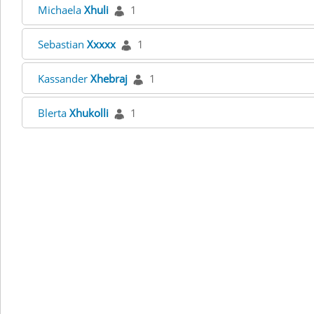
Michaela
Xhuli
1
Sebastian
Xxxxx
1
Kassander
Xhebraj
1
Blerta
Xhukolli
1