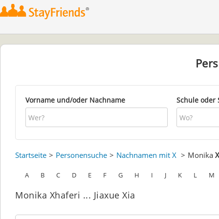
Per
Vorname und/oder Nachname
Schule oder 
Startseite
Personensuche
Nachnamen mit X
Monika
X
A
B
C
D
E
F
G
H
I
J
K
L
M
Monika Xhaferi ... Jiaxue Xia