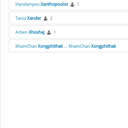
Haralampos
Xanthopoulos
1
Tania
Xander
2
Arben
Xhoxhaj
1
KhamChan
Xongphithak
... KhamChan
Xongphithak