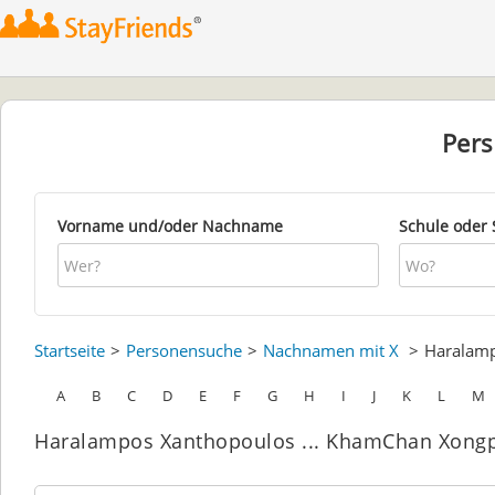
Per
Vorname und/oder Nachname
Schule oder 
Startseite
Personensuche
Nachnamen mit X
Haralam
A
B
C
D
E
F
G
H
I
J
K
L
M
Haralampos Xanthopoulos ... KhamChan Xongp