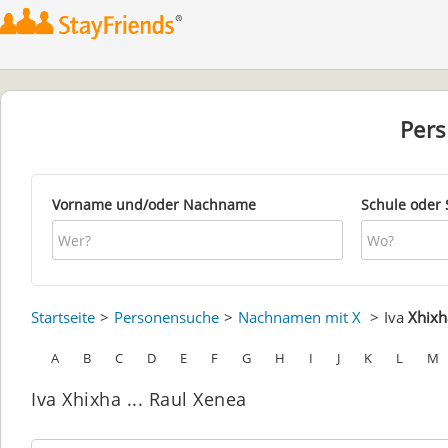
Per
Vorname und/oder Nachname
Schule oder 
Startseite
Personensuche
Nachnamen mit X
Iva
Xhixh
A
B
C
D
E
F
G
H
I
J
K
L
M
Iva Xhixha ... Raul Xenea