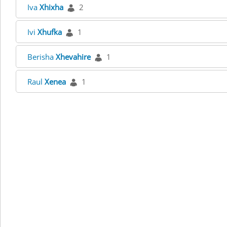
Iva
Xhixha
2
Ivi
Xhufka
1
Berisha
Xhevahire
1
Raul
Xenea
1