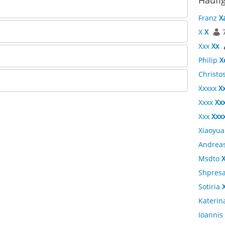
Häufi
Franz
X
X
X
Xxx
Xx
Philip
X
Christo
Xxxxx
X
Xxxx
Xx
Xxx
Xxx
Xiaoyu
Andrea
Msdto
X
Shpres
Sotiria
Katerin
Ioannis