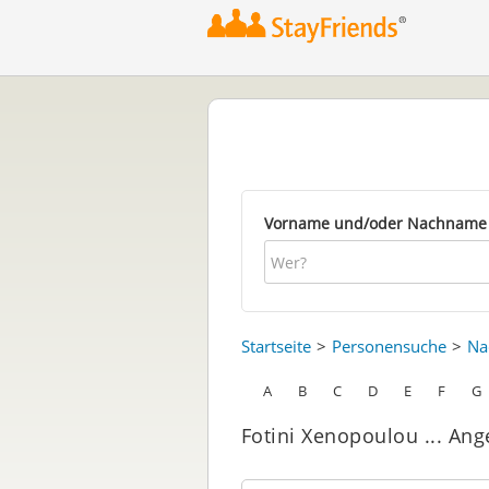
Vorname und/oder Nachname
Startseite
Personensuche
Na
A
B
C
D
E
F
G
Fotini Xenopoulou ... Ang