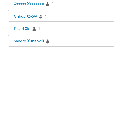
Xxxxxx
Xxxxxxxx
1
Ghhdd
Xxcvv
1
David
Xie
1
Sandro
Xucishvili
1