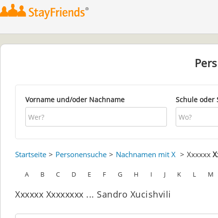
Per
Vorname und/oder Nachname
Schule oder 
Startseite
Personensuche
Nachnamen mit X
Xxxxxx
X
A
B
C
D
E
F
G
H
I
J
K
L
M
Xxxxxx Xxxxxxxx ... Sandro Xucishvili