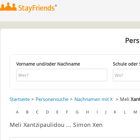
Per
Vorname und/oder Nachname
Schule oder 
Startseite
Personensuche
Nachnamen mit X
Meli
Xant
A
B
C
D
E
F
G
H
I
J
K
L
M
Meli Xantzipaulidou ... Simon Xen