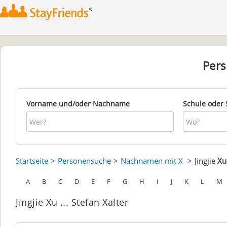
Per
Vorname und/oder Nachname
Schule oder 
Startseite
Personensuche
Nachnamen mit X
Jingjie
Xu
A
B
C
D
E
F
G
H
I
J
K
L
M
Jingjie Xu ... Stefan Xalter